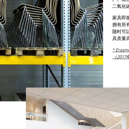
二氧化
家具即
拥有所
随时可
具质量
* Er
（201