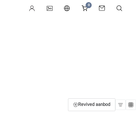
0
Revived aanbod