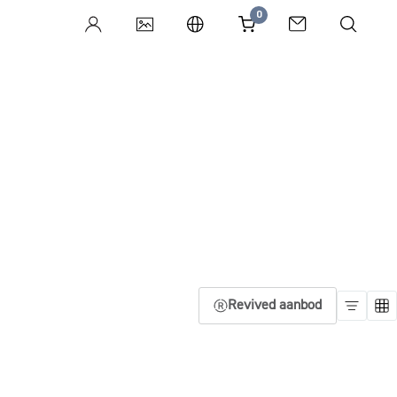
0
Revived aanbod