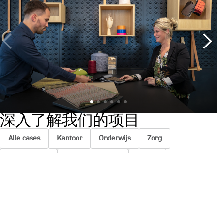
深入了解我们的项目
Alle cases
Kantoor
Onderwijs
Zorg
Thuiswerken
Store furnishings
Fit-out