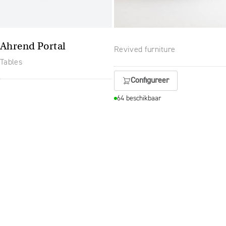
Ahrend Portal
Revived furniture
Tables
Configureer
64 beschikbaar
智能电气化 + 顶级服务