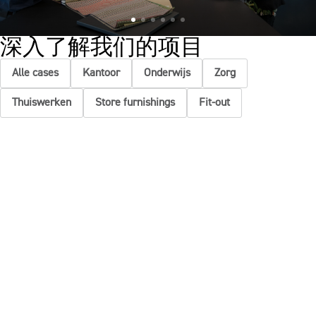
深入了解我们的项目
Alle cases
Kantoor
Onderwijs
Zorg
Thuiswerken
Store furnishings
Fit-out
Cases
在Ahrend工作
Dealers
关于Ahrend