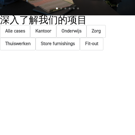
深入了解我们的项目
Alle cases
Kantoor
Onderwijs
Zorg
Thuiswerken
Store furnishings
Fit-out
Cases
在Ahrend工作
Dealers
关于Ahrend