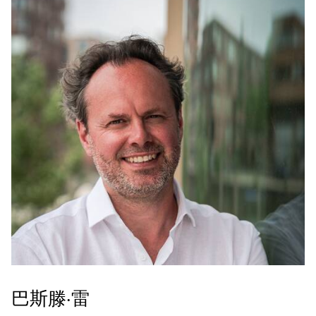
巴斯滕·雷