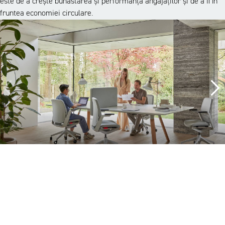
este de a crește bunăstarea și performanța angajaților și de a fi în
fruntea economiei circulare.
O abordare completă
Ceea ce diferențiază proiectele noastre este angajamentul nostru.
Nu furnizăm doar mobilier, ci supraveghem întregul proces: de la
dezvoltarea conceptului până la livrare. Cu soluții practice,
susținem transformarea biroului dumneavoastră și ne asigurăm că