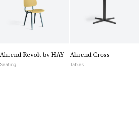
Ahrend Revolt by HAY
Ahrend Cross
Seating
Tables
The future of furniture: un
spațiu de lucru flexibil și
mereu actualizat