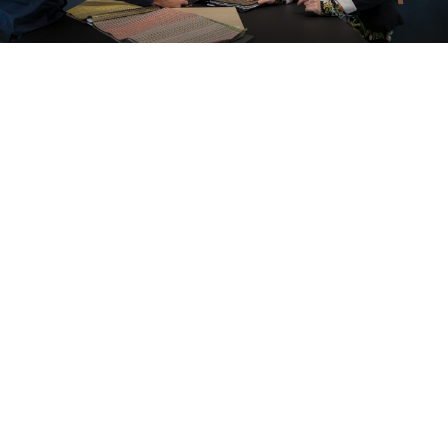
O privire în interiorul
proiectelor noastre
Alle cases
Kantoor
Onderwijs
Zorg
Thuiswerken
Store furnishings
Fit-out
Studii de caz
Working at Ahrend