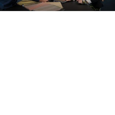
O privire în interiorul
proiectelor noastre
Alle cases
Kantoor
Onderwijs
Zorg
Thuiswerken
Store furnishings
Fit-out
Studii de caz
Working at Ahrend