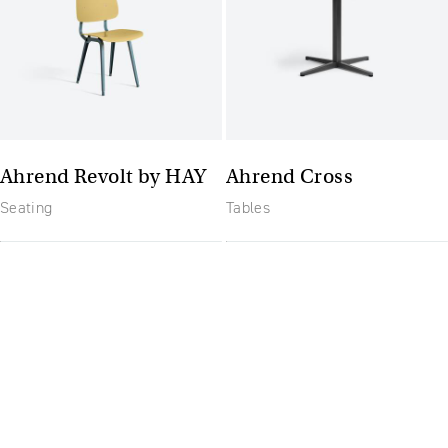
Ahrend Revolt by HAY
Ahrend Cross
Seating
Tables
The future of furniture: un
spațiu de lucru flexibil și
mereu actualizat