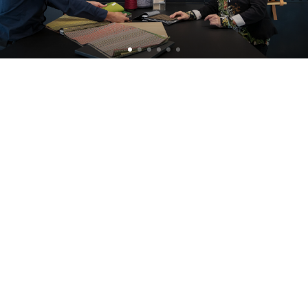
O privire în interiorul
proiectelor noastre
Alle cases
Kantoor
Onderwijs
Zorg
Thuiswerken
Store furnishings
Fit-out
Studii de caz