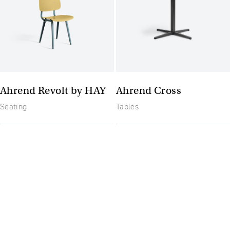
Ahrend Revolt by HAY
Ahrend Cross
Seating
Tables
The future of furniture: un
spațiu de lucru flexibil și
mereu actualizat