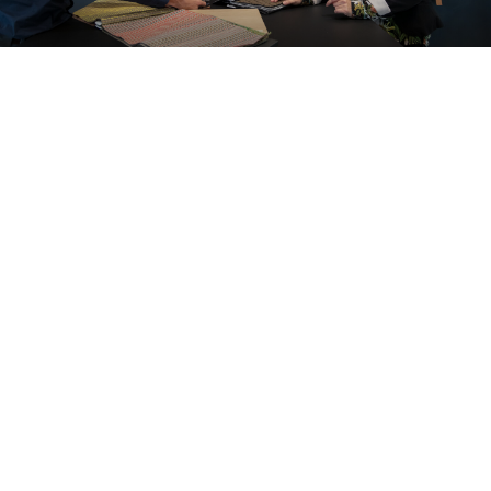
O privire în interiorul
proiectelor noastre
Alle cases
Kantoor
Onderwijs
Zorg
Thuiswerken
Store furnishings
Fit-out
Studii de caz
Working at Ahrend