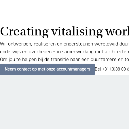
Creating vitalising wo
Wij ontwerpen, realiseren en ondersteunen wereldwijd duurz
onderwijs en overheden – in samenwerking met architecten,
Om jou te helpen bij de transitie naar een duurzamere en 
Neem contact op met onze accountmanagers
Bel +31 (0)88 00 6