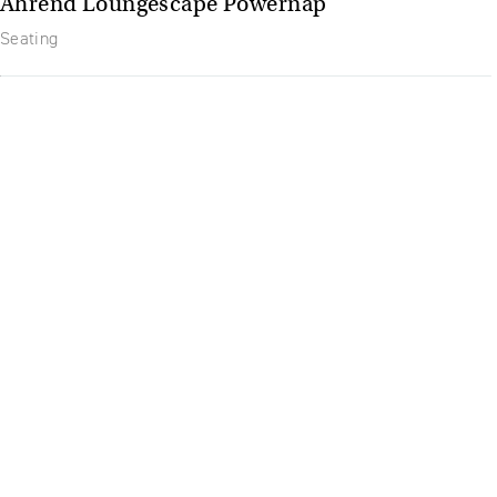
Ahrend Loungescape Powernap
Seating