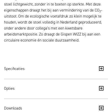
stoel lichtgewicht, zonder in te boeten op sterkte. Met deze
eigenschappen draagt het bij aan vermindering van de CO
-
2
uitstoot. Om de ecologische voetafdruk zo klein mogelijk te
houden, wordt de stoel volledig in Nederland geproduceerd,
onder andere door collega’s met een kwetsbare
arbeidsmarktpositie. Zo draagt de Gispen WIZZ bij aan een
circulaire economie én sociale duurzaamheid.
Specificaties
Zitschaal van 100% post-consumer recycled kunststof
Opties
(PCR)
Volledig modulair ontwerp voor lange levensduur;
Frame: C-frame, 4-pootframe (18 en 22 mm),
onderdelen zijn eenvoudig te repareren, vervangen
Downloads
sledeframe, draadframe (laag en hoog) en
en recyclen