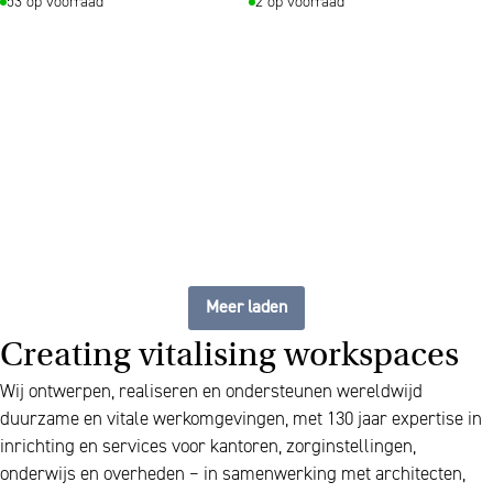
53 op voorraad
2 op voorraad
The future of furniture: een
flexibele, up to date
werkplek
Meer laden
Creating vitalising workspaces
Wij ontwerpen, realiseren en ondersteunen wereldwijd
duurzame en vitale werkomgevingen, met 130 jaar expertise in
inrichting en services voor kantoren, zorginstellingen,
onderwijs en overheden – in samenwerking met architecten,