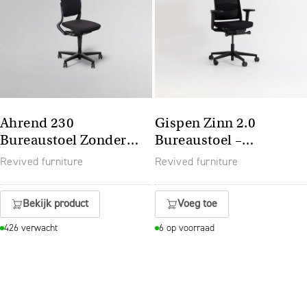
Ahrend 230
Gispen Zinn 2.0
Bureaustoel Zonder
Bureaustoel –
Armleggers
Armleuningen: 4D
Revived furniture
Revived furniture
Bekijk product
Voeg toe
426 verwacht
6 op voorraad