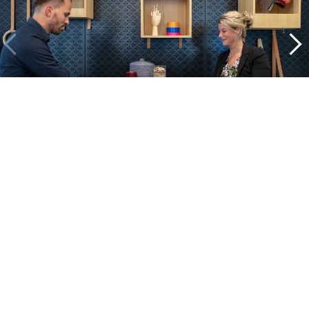
Binnenkijken bij onze projecten
Alle cases
Kantoor
Onderwijs
Zorg
Thuiswerken
Store furnishings
Fit-out