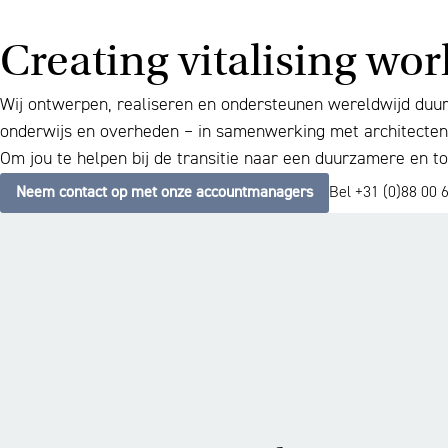
Creating vitalising wo
Wij ontwerpen, realiseren en ondersteunen wereldwijd duurz
onderwijs en overheden – in samenwerking met architecten,
Om jou te helpen bij de transitie naar een duurzamere en 
Neem contact op met onze accountmanagers
Bel +31 (0)88 00 6