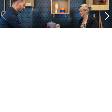
Binnenkijken bij onze projecten
Alle cases
Kantoor
Onderwijs
Zorg
Thuiswerken
Store furnishings
Fit-out