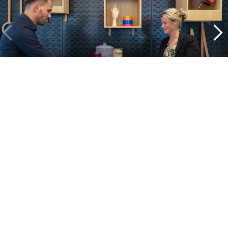
Binnenkijken bij onze projecten
Alle cases
Kantoor
Onderwijs
Zorg
Thuiswerken
Store furnishings
Fit-out