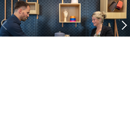
Un aperçu de nos projets
Alle cases
Kantoor
Onderwijs
Zorg
Thuiswerken
Store furnishings
Fit-out