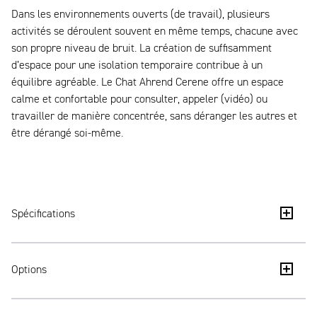
Dans les environnements ouverts (de travail), plusieurs
activités se déroulent souvent en même temps, chacune avec
son propre niveau de bruit. La création de suffisamment
d’espace pour une isolation temporaire contribue à un
équilibre agréable. Le Chat Ahrend Cerene offre un espace
calme et confortable pour consulter, appeler (vidéo) ou
travailler de manière concentrée, sans déranger les autres et
être dérangé soi-même.
Spécifications
Acoustique : Réduction de l’intelligibilité de la parole
Options
conformément à la norme ISO 23351 classe A
Ventilation : renouvellement d’air complet par minute
Support d’écran/bras/cadre