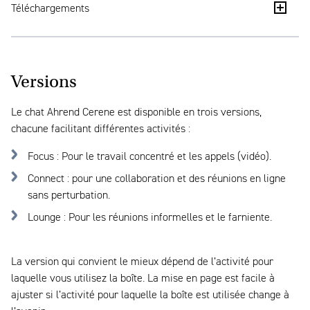
Téléchargements
Panneau de commande et capteur de mouvement
Tableau blanc à l’intérieur
pour la lumière et la ventilation
Cerene - Brochures
PuK intelligent
Indicateur d’occupation
Cerene Chat - Spécification du produit
Versions
Vitre d’intimité
1 ou 2x connexion d’alimentation
Cerene Chat - Fiche de durabilité
Possibilité de faire la porte à droite
Chargeur USB (type A et C)
Le chat Ahrend Cerene est disponible en trois versions,
Cerene Collection vs interior walls by Arcadis - Rapport
chacune facilitant différentes activités :
Panneau de protection (standard avec Focus)
Cerene Collection indoor climate by BBA - Rapport
Porte à fermeture magnétique
Focus
: Pour le travail concentré et les appels (vidéo).
Cerene- D_high-res-images - High Res Images
Rampe d’accès pour fauteuil roulant
Patère
Connect
: pour une collaboration et des réunions en ligne
Étagères murales à l’intérieur
Roues intégrées pour la portabilité
sans perturbation.
Lounge
: Pour les réunions informelles et le farniente.
Pour les dimensions, voir la brochure
La version qui convient le mieux dépend de l’activité pour
laquelle vous utilisez la boîte. La mise en page est facile à
ajuster si l’activité pour laquelle la boîte est utilisée change à