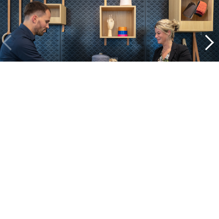
Un aperçu de nos projets
Alle cases
Kantoor
Onderwijs
Zorg
Thuiswerken
Store furnishings
Fit-out