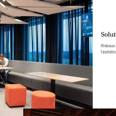
Solut
Rideaux 
l’esthét