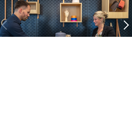
Ein Blick in unsere Projekte
Alle cases
Kantoor
Onderwijs
Zorg
Thuiswerken
Store furnishings
Fit-out