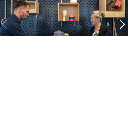
Ein Blick in unsere Projekte
Alle cases
Kantoor
Onderwijs
Zorg
Thuiswerken
Store furnishings
Fit-out