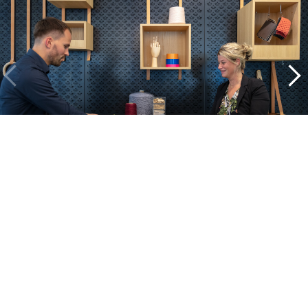
Ein Blick in unsere Projekte
Alle cases
Kantoor
Onderwijs
Zorg
Thuiswerken
Store furnishings
Fit-out