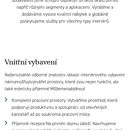
dodavatelů jsme schopni uspokojit širokou škálu potřeb
napříč různými segmenty a aplikacemi. Vyrábíme a
dodáváme vysoce kvalitní nábytek a globálně
poskytujeme služby pro všechny typy interiérů.
Vnitřní vybavení
Naše
rozsáhlé
odborné znalosti
v oblasti interiérového vybavení
nám
umožňují
vytvářet prostory, které jsou nejen funkční, ale
také esteticky příjemné.
Můžeme
nabídnout:
Kompletní pracovní prostory
:
Vytváříme prostředí, která
podporují produktivitu a spolupráci, od otevřených
kanceláří až po soukromá pracovní místa.
Příjemné recepce
:
Na prvním dojmu záleží. Navrhujeme