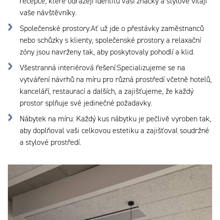
recepce, které odrážejí identitu vaší značky a stylově vítají
vaše návštěvníky.
Společenské prostory
:
Ať už jde o přestávky zaměstnanců
nebo schůzky s klienty, společenské prostory a relaxační
zóny jsou navrženy tak, aby poskytovaly pohodlí a klid.
Všestranná interiérová řešení
:
Specializujeme se na
vytváření návrhů na míru pro různá prostředí včetně hotelů,
kanceláří, restaurací a dalších, a zajišťujeme, že každý
prostor splňuje své jedinečné požadavky.
Nábytek na míru
:
Každý kus nábytku je pečlivě vyroben tak,
aby doplňoval vaši celkovou estetiku a zajišťoval soudržné
a stylové prostředí.