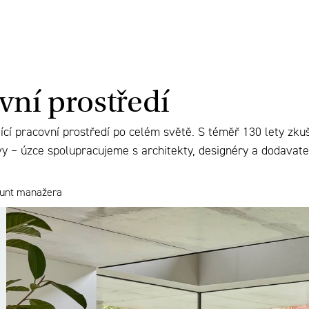
ovní prostředí
cí pracovní prostředí po celém světě. S téměř 130 lety zkuš
rávy – úzce spolupracujeme s architekty, designéry a dodavat
ount manažera