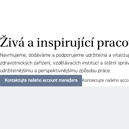
Živá a inspirující prac
Navrhujeme, dodáváme a podporujeme udržitelná a vitalizují
zdravotnických zařízení, vzdělávacích institucí a státní sp
udržitelnějšímu a perspektivnějšímu způsobu práce.
Kontaktujte našeho account manažera
Kontaktujte našeho acc