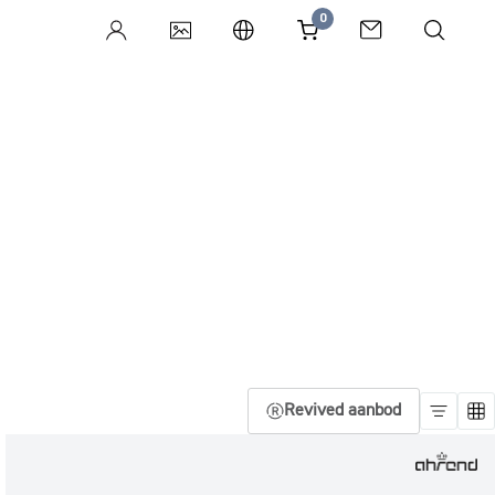
0
Revived aanbod