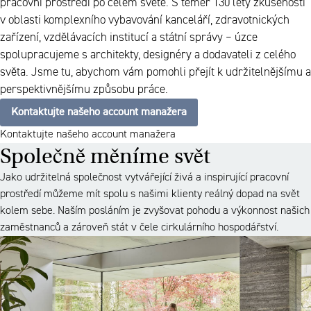
pracovní prostředí po celém světě. S téměř 130 lety zkušeností
v oblasti komplexního vybavování kanceláří, zdravotnických
zařízení, vzdělávacích institucí a státní správy – úzce
spolupracujeme s architekty, designéry a dodavateli z celého
světa. Jsme tu, abychom vám pomohli přejít k udržitelnějšímu a
perspektivnějšímu způsobu práce.
Kontaktujte našeho account manažera
Kontaktujte našeho account manažera
Společně měníme svět
Jako udržitelná společnost vytvářející živá a inspirující pracovní
prostředí můžeme mít spolu s našimi klienty reálný dopad na svět
kolem sebe. Naším posláním je zvyšovat pohodu a výkonnost našich
zaměstnanců a zároveň stát v čele cirkulárního hospodářství.