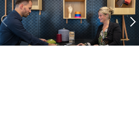
Pohled do našich projektů
Alle cases
Kantoor
Onderwijs
Zorg
Thuiswerken
Store furnishings
Fit-out