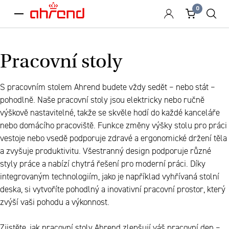
0
menu
Pracovní stoly
S pracovním stolem Ahrend budete vždy sedět – nebo stát –
pohodlně. Naše pracovní stoly jsou elektricky nebo ručně
výškově nastavitelné, takže se skvěle hodí do každé kanceláře
nebo domácího pracoviště. Funkce změny výšky stolu pro práci
vestoje nebo vsedě podporuje zdravé a ergonomické držení těla
a zvyšuje produktivitu. Všestranný design podporuje různé
styly práce a nabízí chytrá řešení pro moderní práci. Díky
integrovaným technologiím, jako je například vyhřívaná stolní
deska, si vytvoříte pohodlný a inovativní pracovní prostor, který
zvýší vaši pohodu a výkonnost.
Zjistěte, jak pracovní stoly Ahrend zlepšují váš pracovní den –