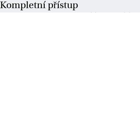
Kompletní přístup
To, co naše projekty odlišuje, je naše odhodlání. Nejenže dodáváme
nábytek, ale dohlížeme na celý proces: od vývoje konceptu až po
dodání. Díky praktickým řešením podpoříme transformaci vaší
kanceláře a zajistíme, že vaše pracoviště se během chvilky stane
živým a flexibilním pracovištěm. Představte si všechna řešení v
oblasti chytré kanceláře, nábytku jako služby, interiérového designu
a projektového řízení.