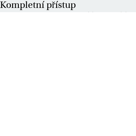
Kompletní přístup
To, co naše projekty odlišuje, je naše odhodlání. Nejenže dodáváme
nábytek, ale dohlížeme na celý proces: od vývoje konceptu až po
dodání. Díky praktickým řešením podpoříme transformaci vaší
kanceláře a zajistíme, že vaše pracoviště se během chvilky stane
živým a flexibilním pracovištěm. Představte si všechna řešení v
oblasti chytré kanceláře, nábytku jako služby, interiérového designu
a projektového řízení.