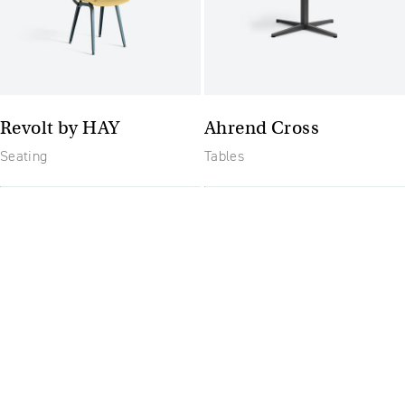
Revolt by HAY
Ahrend Cross
Seating
Tables
Budoucnost nábytku:
flexibilní a moderní
pracoviště