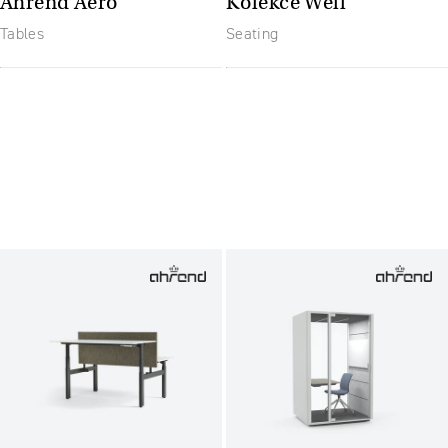
Ahrend Aero
Kolekce Well
Tables
Seating