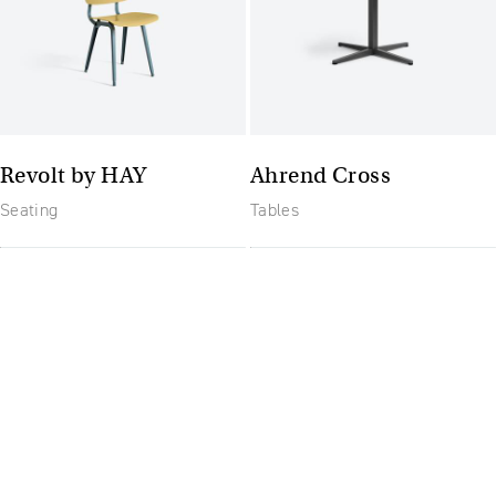
Revolt by HAY
Ahrend Cross
Seating
Tables
Budoucnost nábytku:
flexibilní a moderní
pracoviště