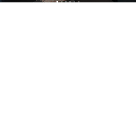
Pohled do našich projektů
Alle cases
Kantoor
Onderwijs
Zorg
Thuiswerken
Store furnishings
Fit-out
Reference
Kariéra
Partnerská sekce
O společnosti Ahrend