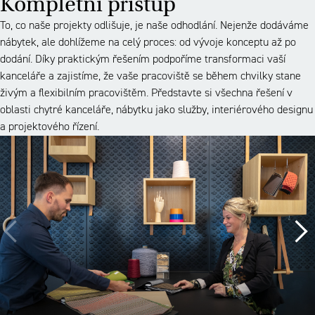
Kompletní přístup
To, co naše projekty odlišuje, je naše odhodlání. Nejenže dodáváme
nábytek, ale dohlížeme na celý proces: od vývoje konceptu až po
dodání. Díky praktickým řešením podpoříme transformaci vaší
kanceláře a zajistíme, že vaše pracoviště se během chvilky stane
živým a flexibilním pracovištěm. Představte si všechna řešení v
oblasti chytré kanceláře, nábytku jako služby, interiérového designu
a projektového řízení.