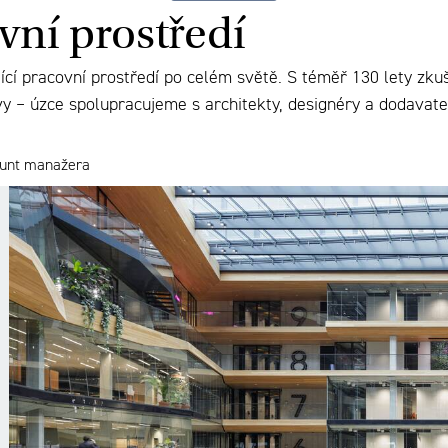
ovní prostředí
cí pracovní prostředí po celém světě. S téměř 130 lety zkuš
rávy – úzce spolupracujeme s architekty, designéry a dodavat
ount manažera