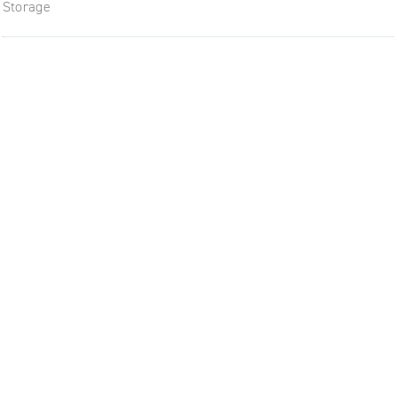
Storage
Budoucnost nábytku: flexibiln
moderní pracoviště