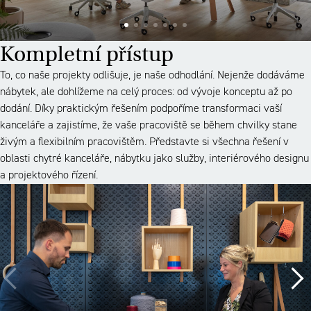
Kompletní přístup
To, co naše projekty odlišuje, je naše odhodlání. Nejenže dodáváme
nábytek, ale dohlížeme na celý proces: od vývoje konceptu až po
dodání. Díky praktickým řešením podpoříme transformaci vaší
kanceláře a zajistíme, že vaše pracoviště se během chvilky stane
živým a flexibilním pracovištěm. Představte si všechna řešení v
oblasti chytré kanceláře, nábytku jako služby, interiérového designu
a projektového řízení.