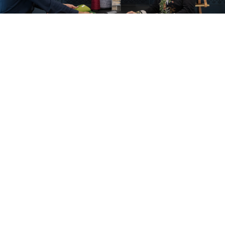
Pohled do našich projektů
Alle cases
Kantoor
Onderwijs
Zorg
Thuiswerken
Store furnishings
Fit-out
Reference
Kariéra