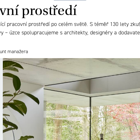
ovní prostředí
cí pracovní prostředí po celém světě. S téměř 130 lety zkuš
rávy – úzce spolupracujeme s architekty, designéry a dodavat
ount manažera