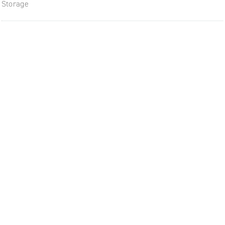
Storage
Budoucnost nábytku: flexibiln
moderní pracoviště