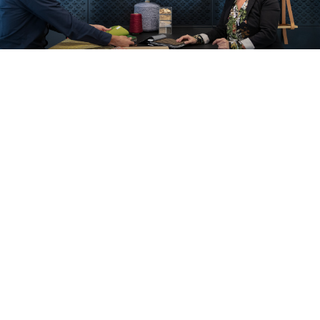
Pohled do našich projektů
Alle cases
Kantoor
Onderwijs
Zorg
Thuiswerken
Store furnishings
Fit-out
Reference