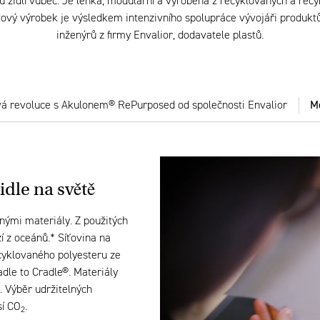
 židlí vůbec. Je lehká, modulární a vyrobená z recyklovaných a rec
tový výrobek je výsledkem intenzivního spolupráce vývojáři produktů
inženýrů z firmy Envalior, dodavatele plastů.
á revoluce s Akulonem® RePurposed od společnosti Envalior
Mo
idle na světě
nými materiály. Z použitých
í z oceánů.* Síťovina na
cyklovaného polyesteru ze
radle to Cradle®. Materiály
. Výběr udržitelných
sí CO
.
2