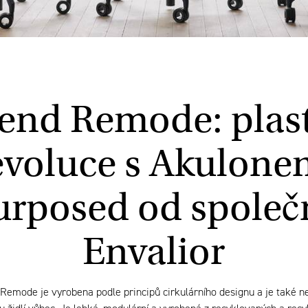
end Remode: plas
evoluce s Akulone
rposed od společ
Envalior
Remode je vyrobena podle principů cirkulárního designu a je také ne