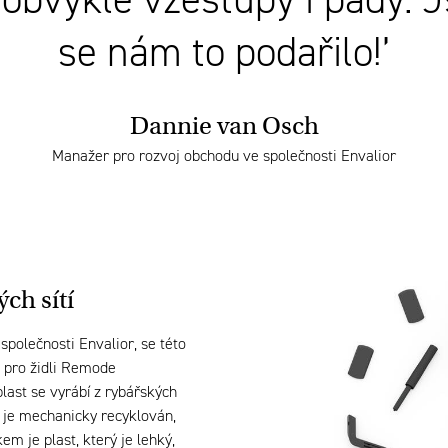
e obvyklé vzestupy i pády. 
se nám to podařilo!’
Dannie van Osch
Manažer pro rozvoj obchodu ve společnosti Envalior
ch sítí
polečnosti Envalior, se této
l pro židli Remode
ast se vyrábí z rybářských
l je mechanicky recyklován,
m je plast, který je lehký,