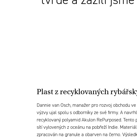
tvrdě a zažili jsm
Plast z recyklovaných rybářský
Dannie van Osch, manažer pro rozvoj obchodu ve s
výzvy ujal spolu s odborníky ze své firmy. A navrh
recyklovaný polyamid Akulon RePurposed. Tento pl
sítí vylovených z oceánu na pobřeží Indie. Materiá
zpracován na granule a obarven na černo. Výsledke