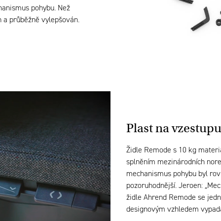
echanismus pohybu. Než
án a průběžně vylepšován.
Plast na vzestup
Židle Remode s 10 kg materi
splněním mezinárodních nore
mechanismus pohybu byl rovn
pozoruhodnější. Jeroen:
„
Mech
židle Ahrend Remode se jedn
designovým vzhledem vypadá