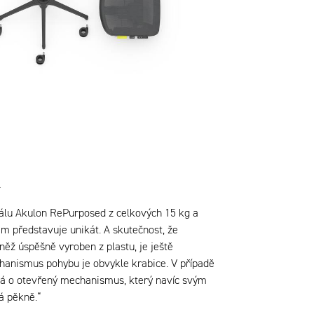
u
álu Akulon RePurposed z celkových 15 kg a
m představuje unikát. A skutečnost, že
ěž úspěšně vyroben z plastu, je ještě
anismus pohybu je obvykle krabice. V případě
á o otevřený mechanismus, který navíc svým
 pěkně.“