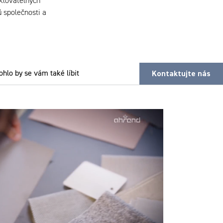
yklovatelných
 společnosti a
Kontaktujte nás
hlo by se vám také líbit