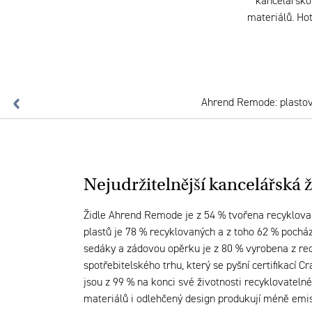
kancelářskou
materiálů. Ho
Ahrend Remode: plastov
Nejudržitelnější kancelářská ž
Židle Ahrend Remode je z 54 % tvořena recyklova
plastů je 78 % recyklovaných a z toho 62 % pocház
sedáky a zádovou opěrku je z 80 % vyrobena z re
spotřebitelského trhu, který se pyšní certifikací C
jsou z 99 % na konci své životnosti recyklovatelné
materiálů i odlehčený design produkují méně emi