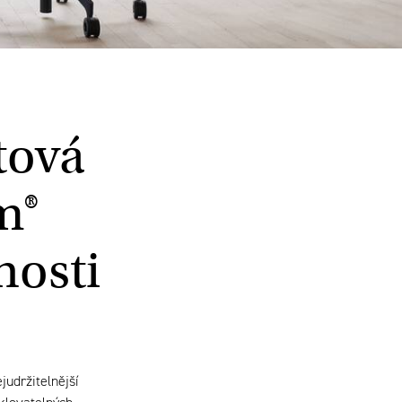
tová
m®
nosti
judržitelnější