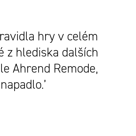
ravidla hry v celém
é z hlediska dalších
idle Ahrend Remode,
napadlo.’