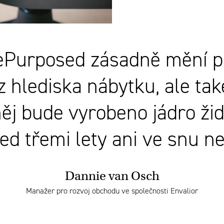
ePurposed zásadně mění p
 z hlediska nábytku, ale tak
 něj bude vyrobeno jádro ž
ed třemi lety ani ve snu ne
Dannie van Osch
Manažer pro rozvoj obchodu ve společnosti Envalior