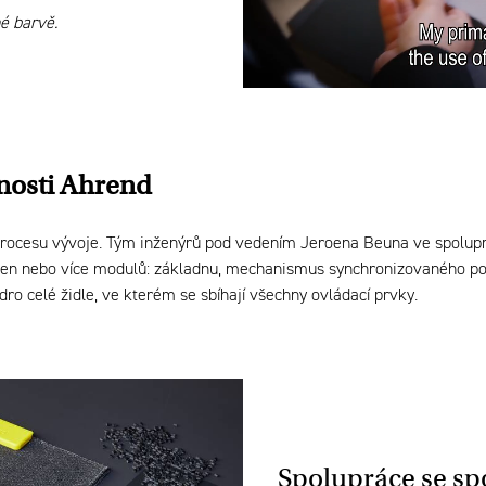
é barvě.
nosti Ahrend
rocesu vývoje. Tým inženýrů pod vedením Jeroena Beuna ve spoluprá
eden nebo více modulů: základnu, mechanismus synchronizovaného po
ro celé židle, ve kterém se sbíhají všechny ovládací prvky.
Spolupráce se sp