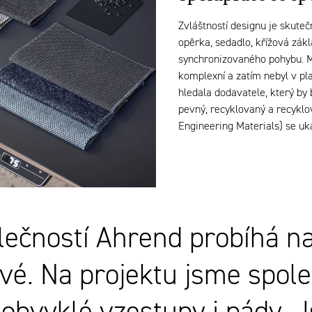
Zvláštností designu je skuteč
opěrka, sedadlo, křížová zá
synchronizovaného pohybu. 
komplexní a zatím nebyl v pla
hledala dodavatele, který by 
pevný, recyklovaný a recyklo
Engineering Materials) se u
lečností Ahrend probíhá na
vé. Na projektu jsme spole