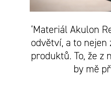
‘Materiál Akulon R
odvětví, a to nejen
produktů. To, že z
by mě př