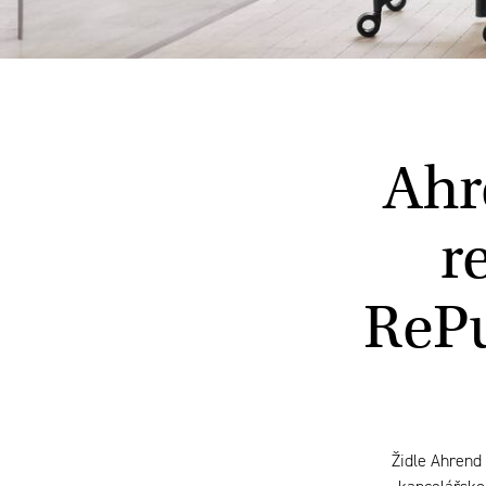
Ahr
r
RePu
Židle Ahrend 