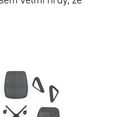
Jsem velmi hrdý, že